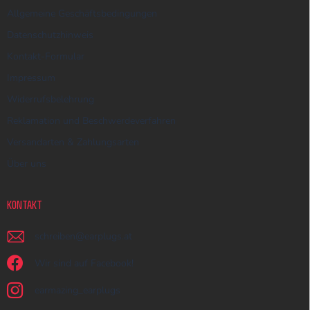
Allgemeine Geschäftsbedingungen
Datenschutzhinweis
Kontakt-Formular
Impressum
Widerrufsbelehrung
Reklamation und Beschwerdeverfahren
Versandarten & Zahlungsarten
Über uns
KONTAKT
schreiben
@
earplugs.at
Wir sind auf Facebook!
earmazing_earplugs