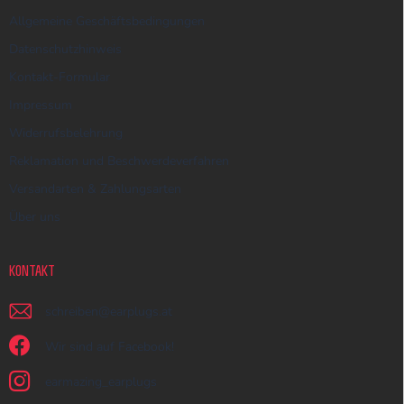
Allgemeine Geschäftsbedingungen
Datenschutzhinweis
Kontakt-Formular
Impressum
Widerrufsbelehrung
Reklamation und Beschwerdeverfahren
Versandarten & Zahlungsarten
Über uns
KONTAKT
schreiben
@
earplugs.at
Wir sind auf Facebook!
earmazing_earplugs