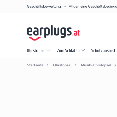
Zum
Geschäftsbewertung
Allgemeine Geschäftsbeding
Inhalt
springen
Ohrstöpsel
Zum Schlafen
Schutzausrüst
Startseite
Ohrstöpsel
Musik-Ohrstöpsel