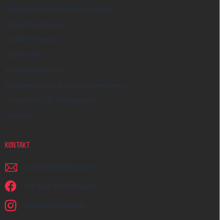
Allgemeine Geschäftsbedingungen
Datenschutzhinweis
Kontakt-Formular
Impressum
Widerrufsbelehrung
Reklamation und Beschwerdeverfahren
Versandarten & Zahlungsarten
Über uns
KONTAKT
schreiben
@
earplugs.at
Wir sind auf Facebook!
earmazing_earplugs