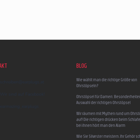
AKT
BLOG
Wie wählt man die richtige Größe von
schreiben
@
earplugs.at
Ohrstöpseln?
Wir sind auf Facebook!
Ohrstöpsel für Damen: Besonderheite
Auswahl der richtigen Ohrstöpsel
earmazing_earplugs
Wir räumen mit Mythen rund um Ohrst
auf! Die richtigen drücken beim Schlafe
bei ihnen hört man den Alarm
Wie Sie Silvester meistern, Ihr Gehör s