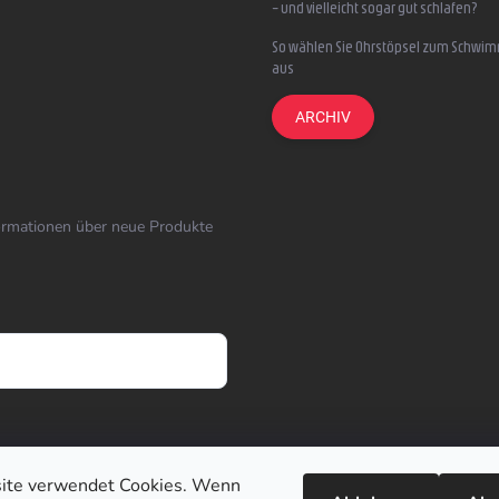
– und vielleicht sogar gut schlafen?
So wählen Sie Ohrstöpsel zum Schwi
aus
ARCHIV
formationen über neue Produkte
ite verwendet Cookies. Wenn