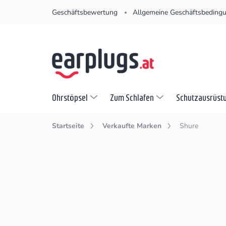
Zum
Geschäftsbewertung
Allgemeine Geschäftsbeding
Inhalt
springen
Ohrstöpsel
Zum Schlafen
Schutzausrüst
Startseite
Verkaufte Marken
Shure