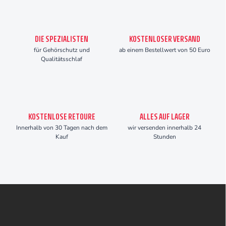
DIE SPEZIALISTEN
KOSTENLOSER VERSAND
für Gehörschutz und
ab einem Bestellwert von 50 Euro
Qualitätsschlaf
KOSTENLOSE RETOURE
ALLES AUF LAGER
Innerhalb von 30 Tagen nach dem
wir versenden innerhalb 24
Kauf
Stunden
F
u
ß
z