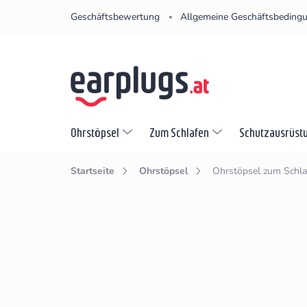
Zum
Geschäftsbewertung
Allgemeine Geschäftsbeding
Inhalt
springen
Ohrstöpsel
Zum Schlafen
Schutzausrüst
Startseite
Ohrstöpsel
Ohrstöpsel zum Schla