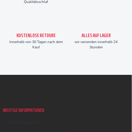
Qualitätsschlaf
KOSTENLOSE RETOURE
ALLES AUF LAGER
Innerhalb von 30 Tagen nach dem
wir versenden innerhalb 24
Kauf
Stunden
F
u
ß
z
e
i
WICHTIGE INFORMATIONEN
l
e
Geschäftsbewertung
Allgemeine Geschäftsbedingungen