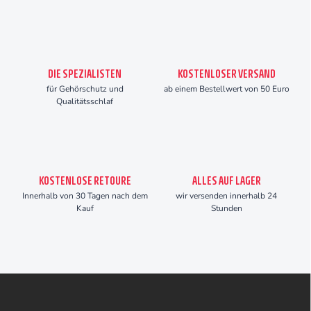
DIE SPEZIALISTEN
KOSTENLOSER VERSAND
für Gehörschutz und
ab einem Bestellwert von 50 Euro
Qualitätsschlaf
KOSTENLOSE RETOURE
ALLES AUF LAGER
Innerhalb von 30 Tagen nach dem
wir versenden innerhalb 24
Kauf
Stunden
F
u
ß