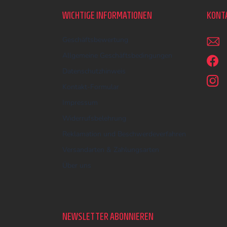
ß
z
WICHTIGE INFORMATIONEN
KONT
e
i
Geschäftsbewertung
l
e
Allgemeine Geschäftsbedingungen
Datenschutzhinweis
Kontakt-Formular
Impressum
Widerrufsbelehrung
Reklamation und Beschwerdeverfahren
Versandarten & Zahlungsarten
Über uns
NEWSLETTER ABONNIEREN