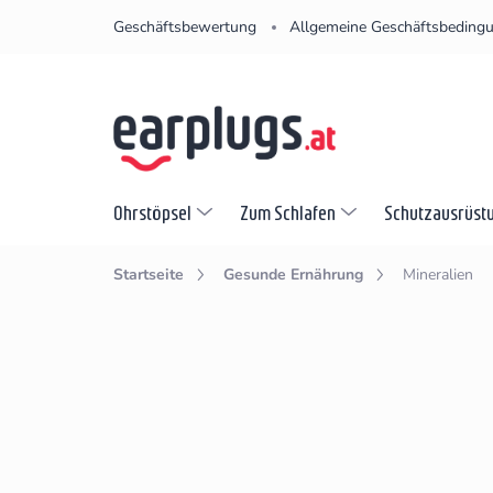
Zum
Geschäftsbewertung
Allgemeine Geschäftsbeding
Inhalt
springen
Ohrstöpsel
Zum Schlafen
Schutzausrüst
Startseite
Gesunde Ernährung
Mineralien