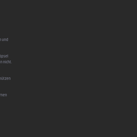
n und
öpsel
n nicht,
chützen
mmen