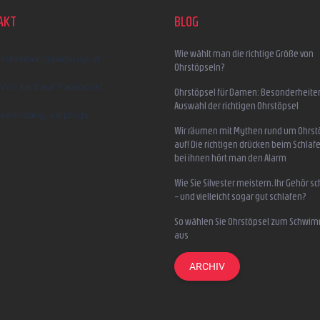
AKT
BLOG
Wie wählt man die richtige Größe von
schreiben
@
earplugs.at
Ohrstöpseln?
Wir sind auf Facebook!
Ohrstöpsel für Damen: Besonderheite
Auswahl der richtigen Ohrstöpsel
earmazing_earplugs
Wir räumen mit Mythen rund um Ohrst
auf! Die richtigen drücken beim Schlafe
bei ihnen hört man den Alarm
Wie Sie Silvester meistern, Ihr Gehör s
– und vielleicht sogar gut schlafen?
So wählen Sie Ohrstöpsel zum Schwi
aus
ARCHIV