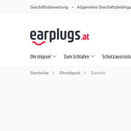
Zum
Geschäftsbewertung
Allgemeine Geschäftsbeding
Inhalt
springen
Ohrstöpsel
Zum Schlafen
Schutzausrüst
Startseite
Ohrstöpsel
Zubehör