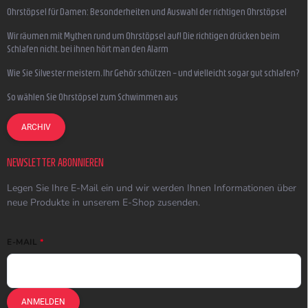
Ohrstöpsel für Damen: Besonderheiten und Auswahl der richtigen Ohrstöpsel
Wir räumen mit Mythen rund um Ohrstöpsel auf! Die richtigen drücken beim
Schlafen nicht, bei ihnen hört man den Alarm
Wie Sie Silvester meistern, Ihr Gehör schützen – und vielleicht sogar gut schlafen?
So wählen Sie Ohrstöpsel zum Schwimmen aus
ARCHIV
NEWSLETTER ABONNIEREN
Legen Sie Ihre E-Mail ein und wir werden Ihnen Informationen über
neue Produkte in unserem E-Shop zusenden.
E-MAIL
ANMELDEN