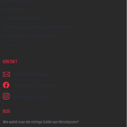
Kontakt-Formular
Impressum
Widerrufsbelehrung
Reklamation und Beschwerdeverfahren
Versandarten & Zahlungsarten
Über uns
KONTAKT
schreiben
@
earplugs.at
Wir sind auf Facebook!
earmazing_earplugs
BLOG
Wie wählt man die richtige Größe von Ohrstöpseln?