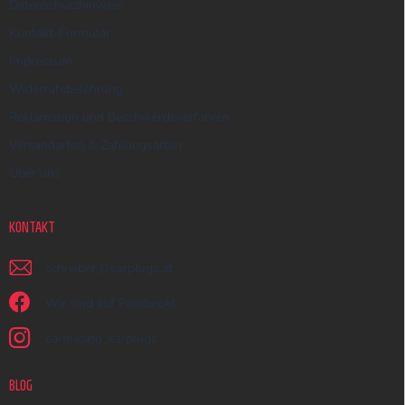
Datenschutzhinweis
Kontakt-Formular
Impressum
Widerrufsbelehrung
Reklamation und Beschwerdeverfahren
Versandarten & Zahlungsarten
Über uns
KONTAKT
schreiben
@
earplugs.at
Wir sind auf Facebook!
earmazing_earplugs
BLOG