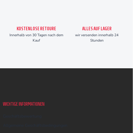
KOSTENLOSE RETOURE
ALLES AUF LAGER
Innerhalb von 30 Tagen nach dem
wir versenden innerhalb 24
Kauf
Stunden
F
u
ß
z
e
i
WICHTIGE INFORMATIONEN
l
e
Geschäftsbewertung
Allgemeine Geschäftsbedingungen