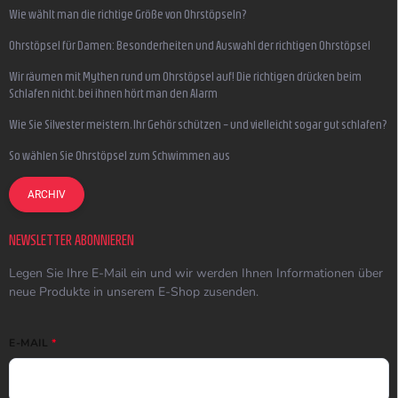
Wie wählt man die richtige Größe von Ohrstöpseln?
Ohrstöpsel für Damen: Besonderheiten und Auswahl der richtigen Ohrstöpsel
Wir räumen mit Mythen rund um Ohrstöpsel auf! Die richtigen drücken beim
Schlafen nicht, bei ihnen hört man den Alarm
Wie Sie Silvester meistern, Ihr Gehör schützen – und vielleicht sogar gut schlafen?
So wählen Sie Ohrstöpsel zum Schwimmen aus
ARCHIV
NEWSLETTER ABONNIEREN
Legen Sie Ihre E-Mail ein und wir werden Ihnen Informationen über
neue Produkte in unserem E-Shop zusenden.
E-MAIL