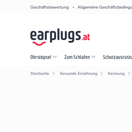
Zum
Geschäftsbewertung
Allgemeine Geschäftsbeding
Inhalt
springen
Ohrstöpsel
Zum Schlafen
Schutzausrüst
Startseite
Gesunde Ernährung
Keimung