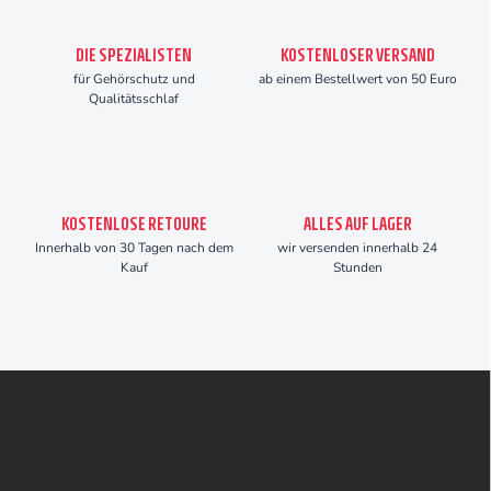
DIE SPEZIALISTEN
KOSTENLOSER VERSAND
für Gehörschutz und
ab einem Bestellwert von 50 Euro
Qualitätsschlaf
KOSTENLOSE RETOURE
ALLES AUF LAGER
Innerhalb von 30 Tagen nach dem
wir versenden innerhalb 24
Kauf
Stunden
F
u
ß
z
e