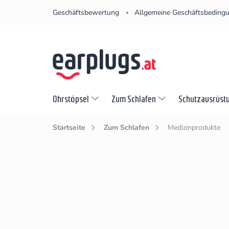
Zum
Geschäftsbewertung
Allgemeine Geschäftsbeding
Inhalt
springen
Ohrstöpsel
Zum Schlafen
Schutzausrüst
Startseite
Zum Schlafen
Medizinprodukte