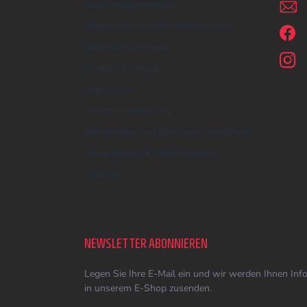
Geschäftsbewertung
l
e
Allgemeine Geschäftsbedingungen
Datenschutzhinweis
Kontakt-Formular
Impressum
Widerrufsbelehrung
Reklamation und Beschwerdeverfahren
Versandarten & Zahlungsarten
Über uns
NEWSLETTER ABONNIEREN
Legen Sie Ihre E-Mail ein und wir werden Ihnen In
in unserem E-Shop zusenden.