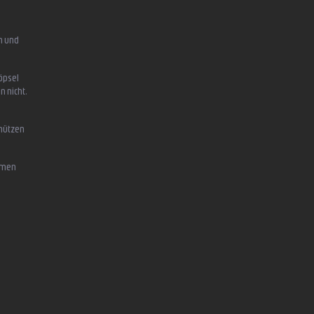
n und
öpsel
n nicht,
chützen
mmen