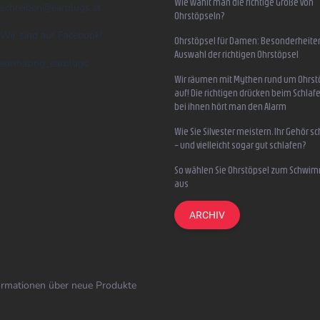
Wie wählt man die richtige Größe von
schreiben
@
earplugs.at
Ohrstöpseln?
Wir sind auf Facebook!
Ohrstöpsel für Damen: Besonderheite
Auswahl der richtigen Ohrstöpsel
earmazing_earplugs
Wir räumen mit Mythen rund um Ohrst
auf! Die richtigen drücken beim Schlafe
bei ihnen hört man den Alarm
Wie Sie Silvester meistern, Ihr Gehör s
– und vielleicht sogar gut schlafen?
So wählen Sie Ohrstöpsel zum Schwi
aus
ARCHIV
formationen über neue Produkte