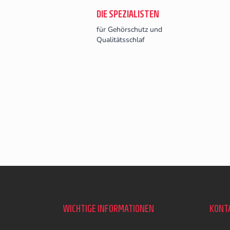
DIE SPEZIALISTEN
für Gehörschutz und
Qualitätsschlaf
F
u
ß
z
WICHTIGE INFORMATIONEN
KONT
e
i