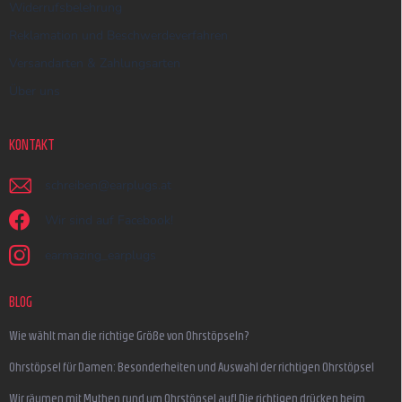
Widerrufsbelehrung
Reklamation und Beschwerdeverfahren
Versandarten & Zahlungsarten
Über uns
KONTAKT
schreiben
@
earplugs.at
Wir sind auf Facebook!
earmazing_earplugs
BLOG
Wie wählt man die richtige Größe von Ohrstöpseln?
Ohrstöpsel für Damen: Besonderheiten und Auswahl der richtigen Ohrstöpsel
Wir räumen mit Mythen rund um Ohrstöpsel auf! Die richtigen drücken beim