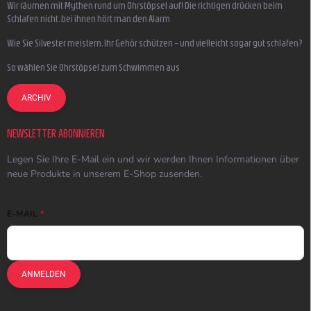
Wir räumen mit Mythen rund um Ohrstöpsel auf! Die richtigen drücken beim
Schlafen nicht, bei ihnen hört man den Alarm
Wie Sie Silvester meistern, Ihr Gehör schützen – und vielleicht sogar gut schlafen?
So wählen Sie Ohrstöpsel zum Schwimmen aus
ARCHIV
NEWSLETTER ABONNIEREN
Legen Sie Ihre E-Mail ein und wir werden Ihnen Informationen über
neue Produkte in unserem E-Shop zusenden.
E-MAIL
ANMELDEN