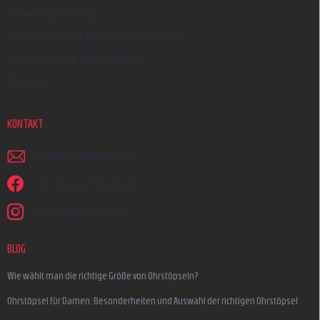
Widerrufsbelehrung
Reklamation und Beschwerdeverfahren
Versandarten & Zahlungsarten
Über uns
KONTAKT
schreiben
@
earplugs.at
Wir sind auf Facebook!
earmazing_earplugs
BLOG
Wie wählt man die richtige Größe von Ohrstöpseln?
Ohrstöpsel für Damen: Besonderheiten und Auswahl der richtigen Ohrstöpsel