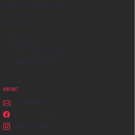
Allgemeine Geschäftsbedingungen
Datenschutzhinweis
Kontakt-Formular
Impressum
Widerrufsbelehrung
Reklamation und Beschwerdeverfahren
Versandarten & Zahlungsarten
Über uns
KONTAKT
schreiben
@
earplugs.at
Wir sind auf Facebook!
earmazing_earplugs