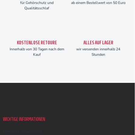
für Gehörschutz und
ab einem Bestellwert von 50 Euro
Qualitätsschlaf
KOSTENLOSE RETOURE
ALLES AUF LAGER
Innerhalb von 30 Tagen nach dem
wir versenden innerhalb 24
Kauf
Stunden
F
u
ß
z
e
i
WICHTIGE INFORMATIONEN
l
e
Geschäftsbewertung