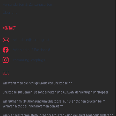
Versandarten & Zahlungsarten
Über uns
KONTAKT
schreiben
@
earplugs.at
Wir sind auf Facebook!
earmazing_earplugs
BLOG
Wie wählt man die richtige Größe von Ohrstöpseln?
Ohrstöpsel für Damen: Besonderheiten und Auswahl der richtigen Ohrstöpsel
Wir räumen mit Mythen rund um Ohrstöpsel auf! Die richtigen drücken beim
Schlafen nicht, bei ihnen hört man den Alarm
Wie Sie Silvester meistern, Ihr Gehör schützen – und vielleicht sogar gut schlafen?