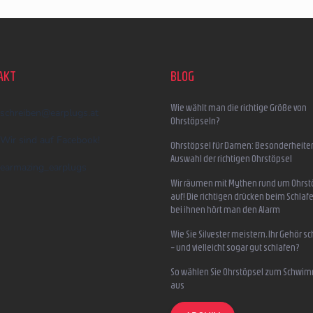
n
t
e
d
e
AKT
BLOG
r
L
i
Wie wählt man die richtige Größe von
schreiben
@
earplugs.at
s
Ohrstöpseln?
t
Wir sind auf Facebook!
e
Ohrstöpsel für Damen: Besonderheite
Auswahl der richtigen Ohrstöpsel
earmazing_earplugs
Wir räumen mit Mythen rund um Ohrst
auf! Die richtigen drücken beim Schlafe
bei ihnen hört man den Alarm
Wie Sie Silvester meistern, Ihr Gehör s
– und vielleicht sogar gut schlafen?
So wählen Sie Ohrstöpsel zum Schwi
aus