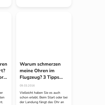
hren
Warum schmerzen
rt?
meine Ohren im
or
Flugzeug? 3 Tipps
gegen eingefallene
09.03.2016
Ohren
er
Vielleicht haben Sie es auch
ten
schon erlebt. Beim Start oder bei
ht.
der Landung fängt das Ohr an