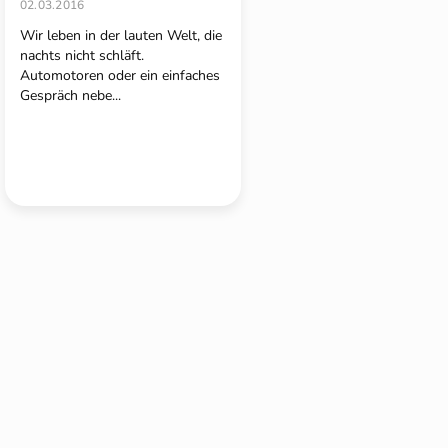
02.03.2016
Wir leben in der lauten Welt, die
nachts nicht schläft.
Automotoren oder ein einfaches
Gespräch nebe...
S
t
e
u
e
r
e
l
e
m
e