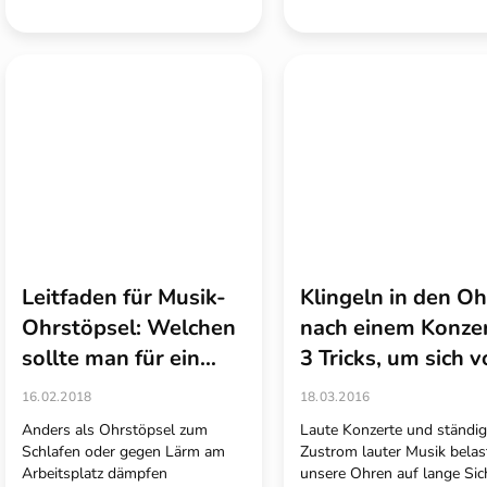
Leitfaden für Musik-
Klingeln in den O
Ohrstöpsel: Welchen
nach einem Konze
sollte man für ein
3 Tricks, um sich v
Konzert oder eine
lauter Musik zu
16.02.2018
18.03.2016
Probe wählen?
schützen
Anders als Ohrstöpsel zum
Laute Konzerte und ständig
Schlafen oder gegen Lärm am
Zustrom lauter Musik belas
Arbeitsplatz dämpfen
unsere Ohren auf lange Sic