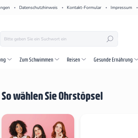
ungen
Datenschutzhinweis
Kontakt-Formular
Impressum
SUCHEN
ung
Zum Schwimmen
Reisen
Gesunde Ernährung
So wählen Sie Ohrstöpsel
L
i
s
t