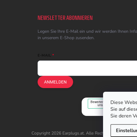
NEWSLETTER ABONNIEREN
Legen Sie Ihre E-Mail ein und wir werden Ihnen In
in unserem E-Shop zusenden.
E-MAIL
ANMELDEN
Diese Webs
Sie auf die
Sie deren V
Einstell
Copyright 2026
Earplugs.at
. Alle Rechte vorbehalten.