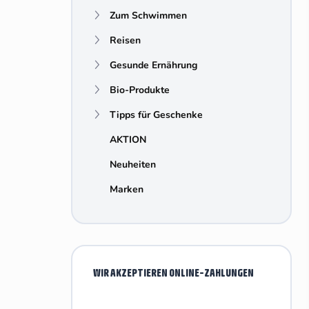
e
Zum Schwimmen
i
s
Reisen
t
e
Gesunde Ernährung
Bio-Produkte
Tipps für Geschenke
AKTION
Neuheiten
Marken
WIR AKZEPTIEREN ONLINE-ZAHLUNGEN