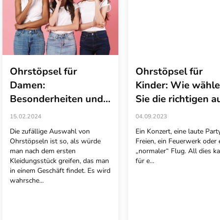
e
d
e
r
A
r
t
Ohrstöpsel für
Ohrstöpsel für
i
Damen:
Kinder: Wie wähl
k
Besonderheiten und
Sie die richtigen a
e
Auswahl der
l
15.02.2024
04.09.2023
richtigen Ohrstöpsel
Die zufällige Auswahl von
Ein Konzert, eine laute Part
Ohrstöpseln ist so, als würde
Freien, ein Feuerwerk oder 
man nach dem ersten
„normaler“ Flug. All dies k
Kleidungsstück greifen, das man
für e...
in einem Geschäft findet. Es wird
wahrsche...