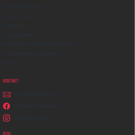
Datenschutzhinweis
Kontakt-Formular
Impressum
Widerrufsbelehrung
Reklamation und Beschwerdeverfahren
Versandarten & Zahlungsarten
Über uns
KONTAKT
schreiben
@
earplugs.at
Wir sind auf Facebook!
earmazing_earplugs
BLOG