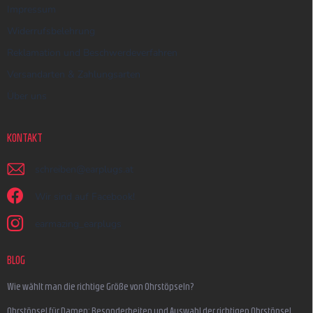
Impressum
Widerrufsbelehrung
Reklamation und Beschwerdeverfahren
Versandarten & Zahlungsarten
Über uns
KONTAKT
schreiben
@
earplugs.at
Wir sind auf Facebook!
earmazing_earplugs
BLOG
Wie wählt man die richtige Größe von Ohrstöpseln?
Ohrstöpsel für Damen: Besonderheiten und Auswahl der richtigen Ohrstöpsel