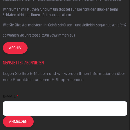
Wir räumen mit Mythen rund um Ohrstöpsel auf! Die richtigen drücken beim
Schlafen nicht, bei ihnen hört man den Alarm
Wie Sie Silvester meistern, Ihr Gehör schützen – und vielleicht sogar gut schlafen?
So wählen Sie Ohrstöpsel zum Schwimmen aus
ARCHIV
NEWSLETTER ABONNIEREN
Legen Sie Ihre E-Mail ein und wir werden Ihnen Informationen über
neue Produkte in unserem E-Shop zusenden.
E-MAIL
ANMELDEN