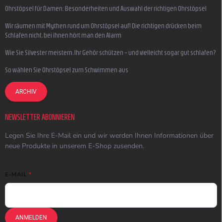
Ohrstöpsel für Damen: Besonderheiten und Auswahl der richtigen Ohrstöpsel
Wir räumen mit Mythen rund um Ohrstöpsel auf! Die richtigen drücken beim
Schlafen nicht, bei ihnen hört man den Alarm
Wie Sie Silvester meistern, Ihr Gehör schützen – und vielleicht sogar gut schlafen?
So wählen Sie Ohrstöpsel zum Schwimmen aus
ARCHIV
NEWSLETTER ABONNIEREN
Legen Sie Ihre E-Mail ein und wir werden Ihnen Informationen über
neue Produkte in unserem E-Shop zusenden.
E-MAIL
ANMELDEN