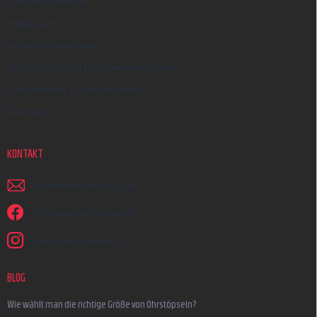
Kontakt-Formular
Impressum
Widerrufsbelehrung
Reklamation und Beschwerdeverfahren
Versandarten & Zahlungsarten
Über uns
KONTAKT
schreiben
@
earplugs.at
Wir sind auf Facebook!
earmazing_earplugs
BLOG
Wie wählt man die richtige Größe von Ohrstöpseln?