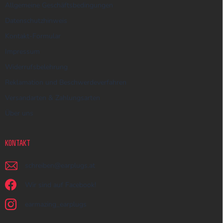
Allgemeine Geschäftsbedingungen
Datenschutzhinweis
Kontakt-Formular
Impressum
Widerrufsbelehrung
Reklamation und Beschwerdeverfahren
Versandarten & Zahlungsarten
Über uns
KONTAKT
schreiben
@
earplugs.at
Wir sind auf Facebook!
earmazing_earplugs