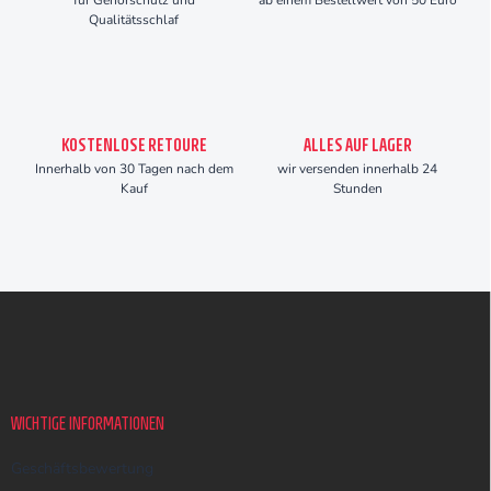
für Gehörschutz und
ab einem Bestellwert von 50 Euro
Qualitätsschlaf
KOSTENLOSE RETOURE
ALLES AUF LAGER
Innerhalb von 30 Tagen nach dem
wir versenden innerhalb 24
Kauf
Stunden
F
u
ß
z
e
i
WICHTIGE INFORMATIONEN
l
e
Geschäftsbewertung