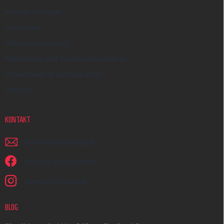
Kontakt-Formular
Impressum
Widerrufsbelehrung
Reklamation und Beschwerdeverfahren
Versandarten & Zahlungsarten
Über uns
KONTAKT
schreiben
@
earplugs.at
Wir sind auf Facebook!
earmazing_earplugs
BLOG