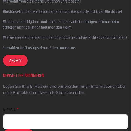
Wie wählt man die richtige Größe von Ohrstöpseln?
Ohrstöpsel für Damen: Besonderheiten und Auswahl der richtigen Ohrstöpsel
Wir räumen mit Mythen rund um Ohrstöpsel auf! Die richtigen drücken beim
Schlafen nicht, bei ihnen hört man den Alarm
Wie Sie Silvester meistern, Ihr Gehör schützen – und vielleicht sogar gut schlafen?
So wählen Sie Ohrstöpsel zum Schwimmen aus
ARCHIV
NEWSLETTER ABONNIEREN
Legen Sie Ihre E-Mail ein und wir werden Ihnen Informationen über
neue Produkte in unserem E-Shop zusenden.
E-MAIL