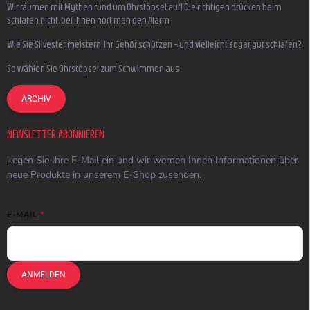
Wir räumen mit Mythen rund um Ohrstöpsel auf! Die richtigen drücken beim
Schlafen nicht, bei ihnen hört man den Alarm
Wie Sie Silvester meistern, Ihr Gehör schützen – und vielleicht sogar gut schlafen?
So wählen Sie Ohrstöpsel zum Schwimmen aus
ARCHIV
NEWSLETTER ABONNIEREN
Legen Sie Ihre E-Mail ein und wir werden Ihnen Informationen über
neue Produkte in unserem E-Shop zusenden.
E-MAIL
ANMELDEN