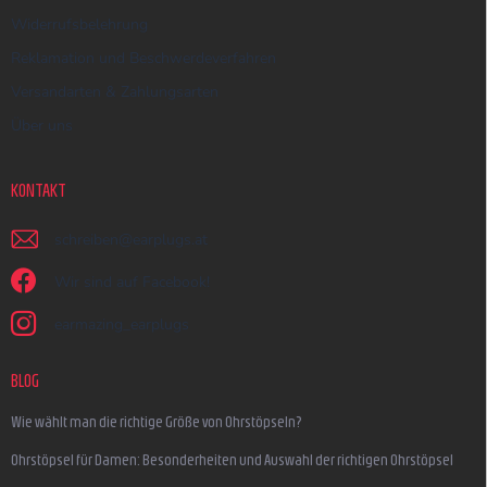
Widerrufsbelehrung
Reklamation und Beschwerdeverfahren
Versandarten & Zahlungsarten
Über uns
KONTAKT
schreiben
@
earplugs.at
Wir sind auf Facebook!
earmazing_earplugs
BLOG
Wie wählt man die richtige Größe von Ohrstöpseln?
Ohrstöpsel für Damen: Besonderheiten und Auswahl der richtigen Ohrstöpsel