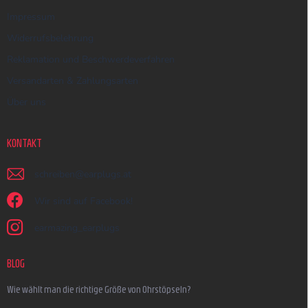
Impressum
Widerrufsbelehrung
Reklamation und Beschwerdeverfahren
Versandarten & Zahlungsarten
Über uns
KONTAKT
schreiben
@
earplugs.at
Wir sind auf Facebook!
earmazing_earplugs
BLOG
Wie wählt man die richtige Größe von Ohrstöpseln?