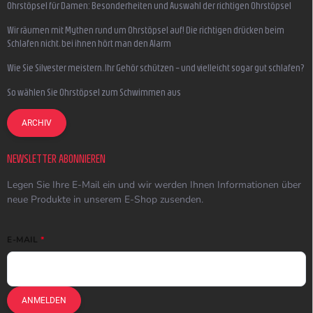
Ohrstöpsel für Damen: Besonderheiten und Auswahl der richtigen Ohrstöpsel
Wir räumen mit Mythen rund um Ohrstöpsel auf! Die richtigen drücken beim
Schlafen nicht, bei ihnen hört man den Alarm
Wie Sie Silvester meistern, Ihr Gehör schützen – und vielleicht sogar gut schlafen?
So wählen Sie Ohrstöpsel zum Schwimmen aus
ARCHIV
NEWSLETTER ABONNIEREN
Legen Sie Ihre E-Mail ein und wir werden Ihnen Informationen über
neue Produkte in unserem E-Shop zusenden.
E-MAIL
ANMELDEN