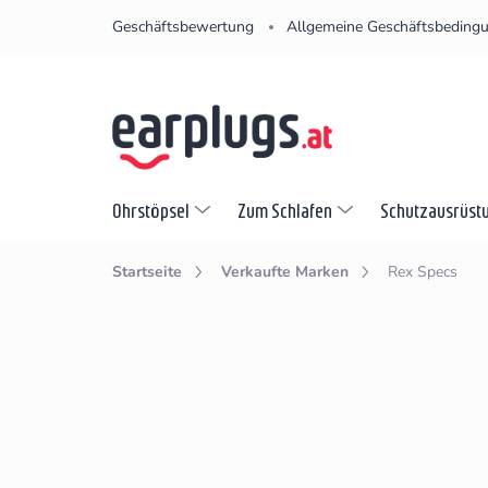
Zum
Geschäftsbewertung
Allgemeine Geschäftsbeding
Inhalt
springen
Ohrstöpsel
Zum Schlafen
Schutzausrüst
Startseite
Verkaufte Marken
Rex Specs