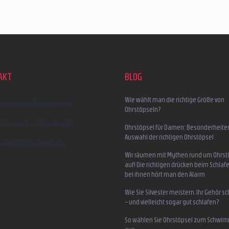
AKT
BLOG
Wie wählt man die richtige Größe von
schreiben
@
earplugs.at
Ohrstöpseln?
Wir sind auf Facebook!
Ohrstöpsel für Damen: Besonderheite
Auswahl der richtigen Ohrstöpsel
earmazing_earplugs
Wir räumen mit Mythen rund um Ohrst
auf! Die richtigen drücken beim Schlafe
bei ihnen hört man den Alarm
Wie Sie Silvester meistern, Ihr Gehör s
– und vielleicht sogar gut schlafen?
So wählen Sie Ohrstöpsel zum Schwi