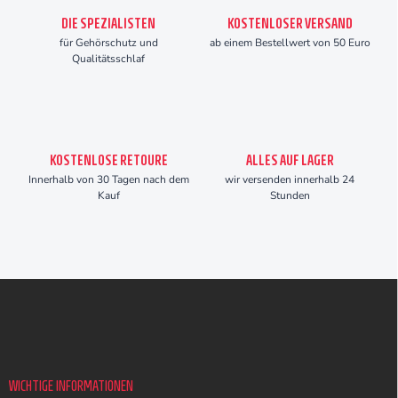
DIE SPEZIALISTEN
KOSTENLOSER VERSAND
für Gehörschutz und
ab einem Bestellwert von 50 Euro
Qualitätsschlaf
KOSTENLOSE RETOURE
ALLES AUF LAGER
Innerhalb von 30 Tagen nach dem
wir versenden innerhalb 24
Kauf
Stunden
F
u
ß
z
e
i
WICHTIGE INFORMATIONEN