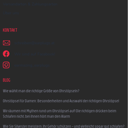
Versandarten & Zahlungsarten
Über uns
KONTAKT
schreiben
@
earplugs.at
Wir sind auf Facebook!
earmazing_earplugs
BLOG
Wie wählt man die richtige Größe von Ohrstöpseln?
Ohrstöpsel für Damen: Besonderheiten und Auswahl der richtigen Ohrstöpsel
Wir räumen mit Mythen rund um Ohrstöpsel auf! Die richtigen drücken beim
Schlafen nicht, bei ihnen hört man den Alarm
Wie Sie Silvester meistern, Ihr Gehör schützen – und vielleicht sogar gut schlafen?