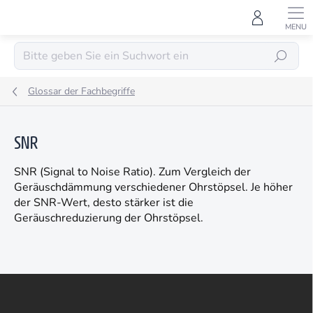
Zum
Inhalt
springen
SUCHEN
Glossar der Fachbegriffe
SNR
SNR (Signal to Noise Ratio). Zum Vergleich der
Geräuschdämmung verschiedener Ohrstöpsel. Je höher
der SNR-Wert, desto stärker ist die
Geräuschreduzierung der Ohrstöpsel.
F
u
ß