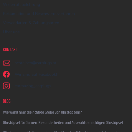
Widerrufsbelehrung
Reklamation und Beschwerdeverfahren
Versandarten & Zahlungsarten
Über uns
KONTAKT
schreiben
@
earplugs.at
Wir sind auf Facebook!
earmazing_earplugs
BLOG
Wie wählt man die richtige Größe von Ohrstöpseln?
Ohrstöpsel für Damen: Besonderheiten und Auswahl der richtigen Ohrstöpsel