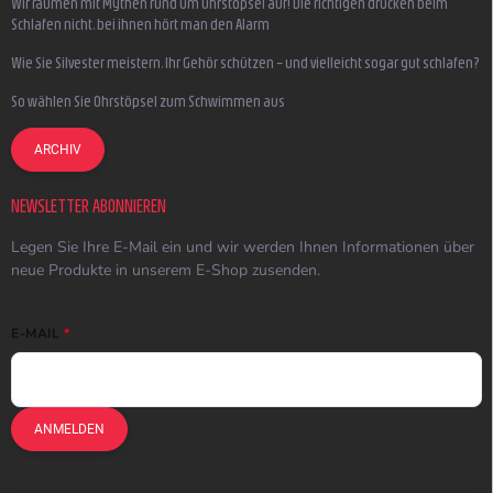
Wir räumen mit Mythen rund um Ohrstöpsel auf! Die richtigen drücken beim
Schlafen nicht, bei ihnen hört man den Alarm
Wie Sie Silvester meistern, Ihr Gehör schützen – und vielleicht sogar gut schlafen?
So wählen Sie Ohrstöpsel zum Schwimmen aus
ARCHIV
NEWSLETTER ABONNIEREN
Legen Sie Ihre E-Mail ein und wir werden Ihnen Informationen über
neue Produkte in unserem E-Shop zusenden.
E-MAIL
ANMELDEN