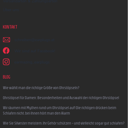
Versandarten & Zahlungsarten
Über uns
KONTAKT
schreiben
@
earplugs.at
Wir sind auf Facebook!
earmazing_earplugs
BLOG
Wie wählt man die richtige Größe von Ohrstöpseln?
Ohrstöpsel für Damen: Besonderheiten und Auswahl der richtigen Ohrstöpsel
Wir räumen mit Mythen rund um Ohrstöpsel auf! Die richtigen drücken beim
Schlafen nicht, bei ihnen hört man den Alarm
Wie Sie Silvester meistern, Ihr Gehör schützen – und vielleicht sogar gut schlafen?