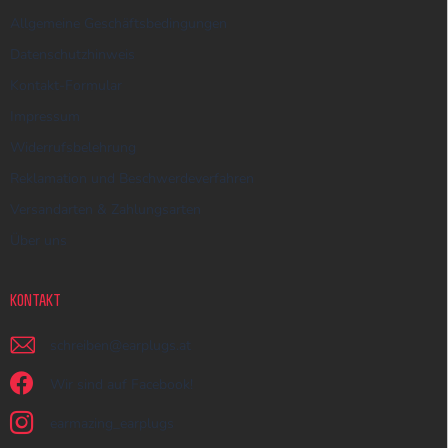
Allgemeine Geschäftsbedingungen
Datenschutzhinweis
Kontakt-Formular
Impressum
Widerrufsbelehrung
Reklamation und Beschwerdeverfahren
Versandarten & Zahlungsarten
Über uns
KONTAKT
schreiben
@
earplugs.at
Wir sind auf Facebook!
earmazing_earplugs