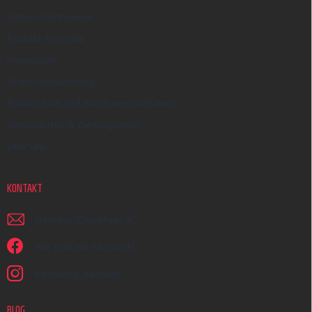
Datenschutzhinweis
Kontakt-Formular
Impressum
Widerrufsbelehrung
Reklamation und Beschwerdeverfahren
Versandarten & Zahlungsarten
Über uns
KONTAKT
schreiben
@
earplugs.at
Wir sind auf Facebook!
earmazing_earplugs
BLOG