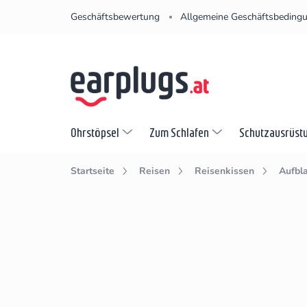
Zum
Geschäftsbewertung
Allgemeine Geschäftsbeding
Inhalt
springen
Ohrstöpsel
Zum Schlafen
Schutzausrüst
Startseite
Reisen
Reisenkissen
Aufbl