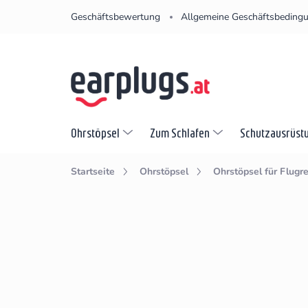
Zum
Geschäftsbewertung
Allgemeine Geschäftsbeding
Inhalt
springen
Ohrstöpsel
Zum Schlafen
Schutzausrüst
Startseite
Ohrstöpsel
Ohrstöpsel für Flugr