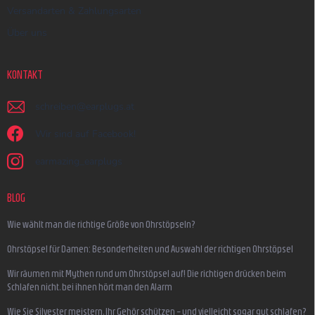
Versandarten & Zahlungsarten
Über uns
KONTAKT
schreiben
@
earplugs.at
Wir sind auf Facebook!
earmazing_earplugs
BLOG
Wie wählt man die richtige Größe von Ohrstöpseln?
Ohrstöpsel für Damen: Besonderheiten und Auswahl der richtigen Ohrstöpsel
Wir räumen mit Mythen rund um Ohrstöpsel auf! Die richtigen drücken beim
Schlafen nicht, bei ihnen hört man den Alarm
Wie Sie Silvester meistern, Ihr Gehör schützen – und vielleicht sogar gut schlafen?