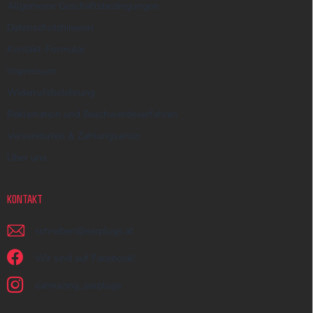
Allgemeine Geschäftsbedingungen
Datenschutzhinweis
Kontakt-Formular
Impressum
Widerrufsbelehrung
Reklamation und Beschwerdeverfahren
Versandarten & Zahlungsarten
Über uns
KONTAKT
schreiben
@
earplugs.at
Wir sind auf Facebook!
earmazing_earplugs