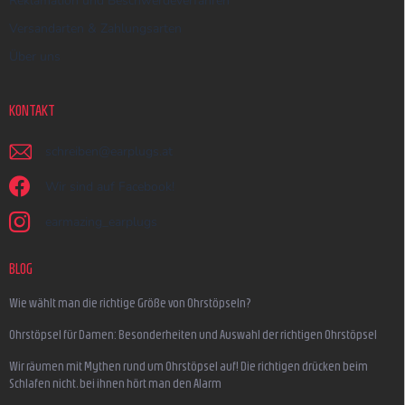
Reklamation und Beschwerdeverfahren
Versandarten & Zahlungsarten
Über uns
KONTAKT
schreiben
@
earplugs.at
Wir sind auf Facebook!
earmazing_earplugs
BLOG
Wie wählt man die richtige Größe von Ohrstöpseln?
Ohrstöpsel für Damen: Besonderheiten und Auswahl der richtigen Ohrstöpsel
Wir räumen mit Mythen rund um Ohrstöpsel auf! Die richtigen drücken beim
Schlafen nicht, bei ihnen hört man den Alarm