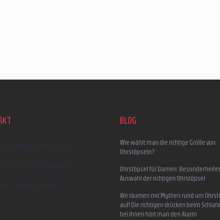
AKT
BLOG
Wie wählt man die richtige Größe von
schreiben
@
earplugs.at
Ohrstöpseln?
Wir sind auf Facebook!
Ohrstöpsel für Damen: Besonderheite
Auswahl der richtigen Ohrstöpsel
earmazing_earplugs
Wir räumen mit Mythen rund um Ohrst
auf! Die richtigen drücken beim Schlafe
bei ihnen hört man den Alarm