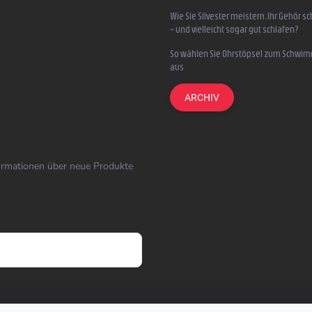
Wie Sie Silvester meistern, Ihr Gehör s
– und vielleicht sogar gut schlafen?
So wählen Sie Ohrstöpsel zum Schwi
aus
ARCHIV
formationen über neue Produkte