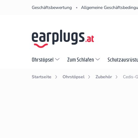
Zum
Geschäftsbewertung
Allgemeine Geschäftsbeding
Inhalt
springen
Ohrstöpsel
Zum Schlafen
Schutzausrüst
Startseite
Ohrstöpsel
Zubehör
Cedis-G