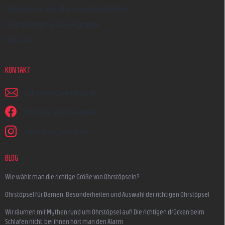
Reklamation und Beschwerdeverfahren
Versandarten & Zahlungsarten
Über uns
KONTAKT
schreiben
@
earplugs.at
Wir sind auf Facebook!
earmazing_earplugs
BLOG
Wie wählt man die richtige Größe von Ohrstöpseln?
Ohrstöpsel für Damen: Besonderheiten und Auswahl der richtigen Ohrstöpsel
Wir räumen mit Mythen rund um Ohrstöpsel auf! Die richtigen drücken beim
Schlafen nicht, bei ihnen hört man den Alarm