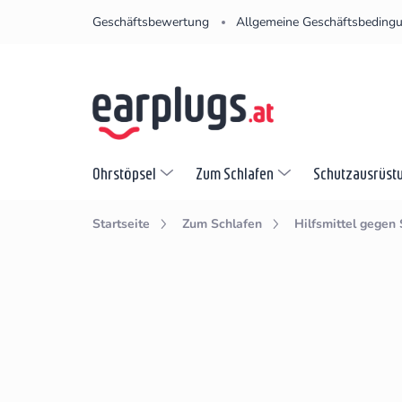
Zum
Geschäftsbewertung
Allgemeine Geschäftsbeding
Inhalt
springen
Ohrstöpsel
Zum Schlafen
Schutzausrüst
Startseite
Zum Schlafen
Hilfsmittel gegen