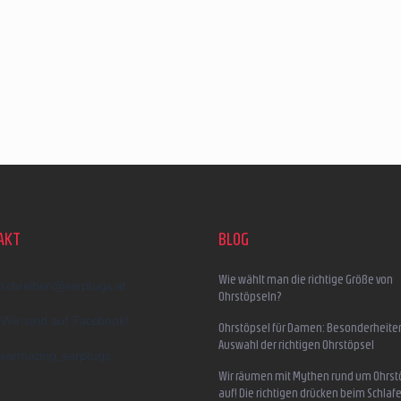
AKT
BLOG
Wie wählt man die richtige Größe von
schreiben
@
earplugs.at
Ohrstöpseln?
Wir sind auf Facebook!
Ohrstöpsel für Damen: Besonderheite
Auswahl der richtigen Ohrstöpsel
earmazing_earplugs
Wir räumen mit Mythen rund um Ohrst
auf! Die richtigen drücken beim Schlafe