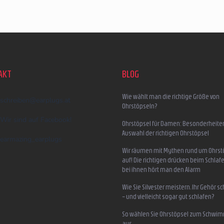
AKT
BLOG
Wie wählt man die richtige Größe von
schreiben
@
earplugs.at
Ohrstöpseln?
Wir sind auf Facebook!
Ohrstöpsel für Damen: Besonderheite
Auswahl der richtigen Ohrstöpsel
earmazing_earplugs
Wir räumen mit Mythen rund um Ohrst
auf! Die richtigen drücken beim Schlafe
bei ihnen hört man den Alarm
Wie Sie Silvester meistern, Ihr Gehör s
– und vielleicht sogar gut schlafen?
So wählen Sie Ohrstöpsel zum Schwi
aus