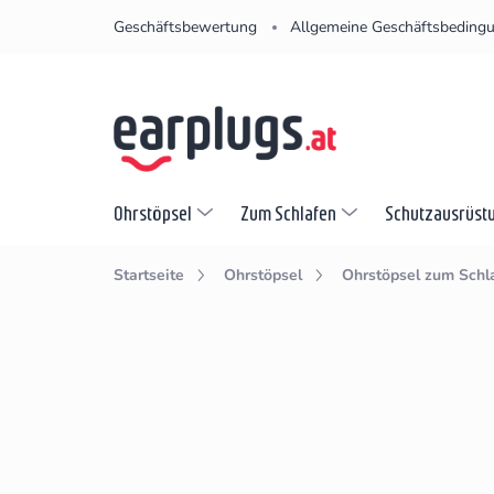
Zum
Geschäftsbewertung
Allgemeine Geschäftsbeding
Inhalt
springen
Ohrstöpsel
Zum Schlafen
Schutzausrüst
Startseite
Ohrstöpsel
Ohrstöpsel zum Schl