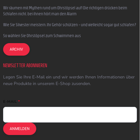
Wir räumen mit Mythen rund um Ohrstöpsel auf! Die richtigen drücken beim
Schlafen nicht, bei ihnen hört man den Alarm
Wie Sie Silvester meistern, Ihr Gehör schützen – und vielleicht sogar gut schlafen?
So wählen Sie Ohrstöpsel zum Schwimmen aus
ARCHIV
NEWSLETTER ABONNIEREN
Legen Sie Ihre E-Mail ein und wir werden Ihnen Informationen über
neue Produkte in unserem E-Shop zusenden.
E-MAIL
ANMELDEN