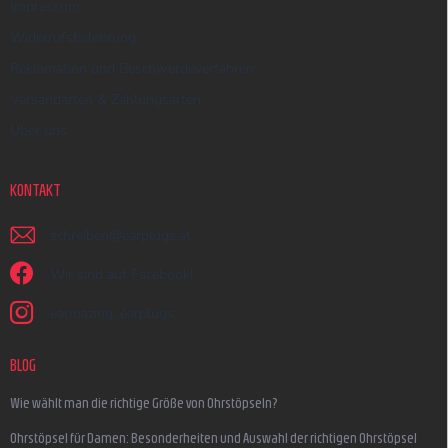
Impressum
Widerrufsbelehrung
Reklamation und Beschwerdeverfahren
Versandarten & Zahlungsarten
Über uns
KONTAKT
schreiben
@
earplugs.at
Wir sind auf Facebook!
earmazing_earplugs
BLOG
Wie wählt man die richtige Größe von Ohrstöpseln?
Ohrstöpsel für Damen: Besonderheiten und Auswahl der richtigen Ohrstöpsel