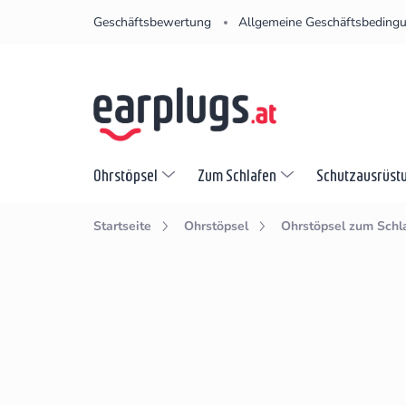
Zum
Geschäftsbewertung
Allgemeine Geschäftsbeding
Inhalt
springen
Ohrstöpsel
Zum Schlafen
Schutzausrüst
Startseite
Ohrstöpsel
Ohrstöpsel zum Schl