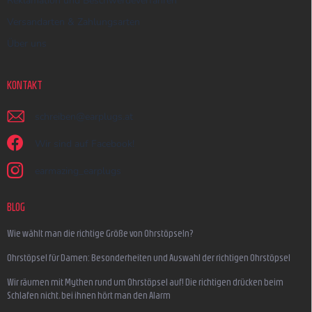
Reklamation und Beschwerdeverfahren
Versandarten & Zahlungsarten
Über uns
KONTAKT
schreiben
@
earplugs.at
Wir sind auf Facebook!
earmazing_earplugs
BLOG
Wie wählt man die richtige Größe von Ohrstöpseln?
Ohrstöpsel für Damen: Besonderheiten und Auswahl der richtigen Ohrstöpsel
Wir räumen mit Mythen rund um Ohrstöpsel auf! Die richtigen drücken beim
Schlafen nicht, bei ihnen hört man den Alarm