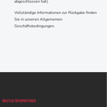
abgeschlossen hat).
Vollständige Informationen zur Rückgabe finden
Sie in unseren Allgemeinen
Geschäftsbedingungen.
F
u
ß
z
e
i
WICHTIGE INFORMATIONEN
l