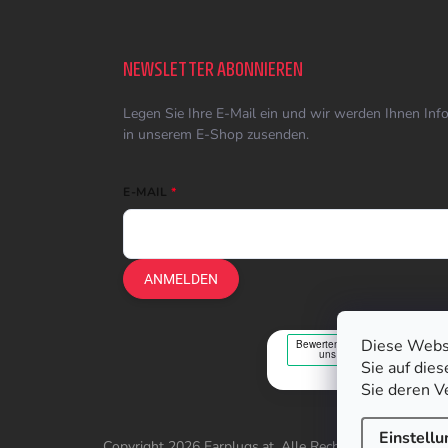
NEWSLETTER ABONNIEREN
Legen Sie Ihre E-Mail ein und wir werden Ihnen In
in unserem E-Shop zusenden.
E-MAIL
ANMELDEN
Diese Webs
Sie auf die
Sie deren V
Einstell
Copyright 2026
Earplugs.at
. Alle Rechte vorbehalten.