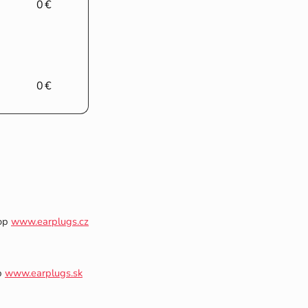
0 €
0 €
hop
www.earplugs.cz
p
www.earplugs.sk