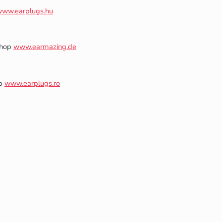
ww.earplugs.hu
Shop
www.earmazing.de
op
www.earplugs.ro