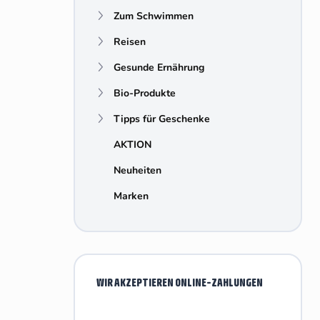
e
Zum Schwimmen
i
s
Reisen
t
e
Gesunde Ernährung
Bio-Produkte
Tipps für Geschenke
AKTION
Neuheiten
Marken
WIR AKZEPTIEREN ONLINE-ZAHLUNGEN