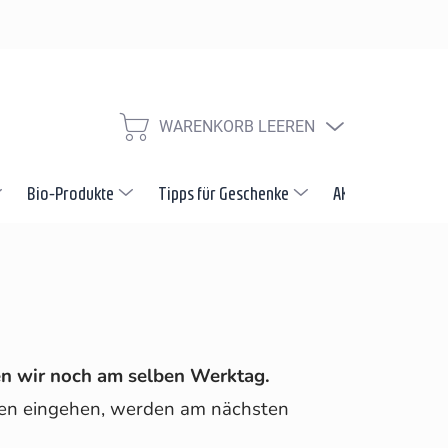
Widerrufsbelehrung
Reklamation und Beschwerdeverfahren
V
WARENKORB LEEREN
WARENKORB
Bio-Produkte
Tipps für Geschenke
AKTION
Neuh
en wir noch am selben Werktag.
gen eingehen, werden am nächsten