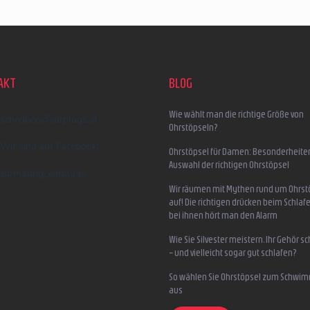
AKT
BLOG
Wie wählt man die richtige Größe von
schreiben
@
earplugs.at
Ohrstöpseln?
Wir sind auf Facebook!
Ohrstöpsel für Damen: Besonderheite
Auswahl der richtigen Ohrstöpsel
earmazing_earplugs
Wir räumen mit Mythen rund um Ohrst
auf! Die richtigen drücken beim Schlafe
bei ihnen hört man den Alarm
Wie Sie Silvester meistern, Ihr Gehör s
– und vielleicht sogar gut schlafen?
So wählen Sie Ohrstöpsel zum Schwi
aus