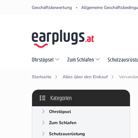
Zum
Geschäftsbewertung
Allgemeine Geschäftsbeding
Inhalt
springen
Ohrstöpsel
Zum Schlafen
Schutzausrüst
Startseite
Alles über den Einkauf
Versandar
S
Kategorien
e
Kategorien
i
überspringen
Ohrstöpsel
t
e
Zum Schlafen
n
l
Schutzausrüstung